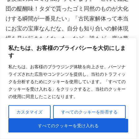
団の醍醐味！タダで貰ったゴミ同然のものが大化
けする瞬間が一番見たい」「古民家解体って本当
にお宝の宝庫なんだな。自分も知り合いの解体現
場を見に行きたくなった」など、誰もが一度は夢
私たちは、お客様のプライバシーを大切にしま
見るリッチなシンデレラストーリーへの期待感
す
が、SNSのタイムラインを熱くさせています。
私たちは、お客様のブラウジング体験を向上させ、パーソナ
ライズされた広告やコンテンツを提供し、当社のトラフィッ
クを分析するためにクッキーを使用しています。「すべての
6-3. 300万円の平安仏像に対する「本物であ
クッキーを受け入れる」をクリックすると、当社のクッキー
ってくれ！」というコレクター心理への共感
の使用に同意したことになります。
と反響
カスタマイズ
すべてのクッキーを拒否する
一方、300万円を投資した平安仏像に対しては、コ
すべてのクッキーを受け入れる
レクターの執念に対するリスペクトと共感の口コ