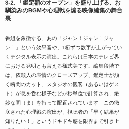
3-2. 「鑑定額のオープン」を盛り上げる、お
馴染みのBGMや心理戦を煽る映像編集の舞台
裏
番組を象徴する、あの「ジャン！ジャン！ジャ
ン！」という効果音や、1桁ずつ数字が上がってい
くデジタル表示の演出。これらは日本のテレビ界
における発明とも言える様式美です。編集段階で
は、依頼人の表情のクローズアップ、鑑定士が頷
く瞬間のカット、スタジオの観客（あるいはゲス
ト）が息を呑む様子などが秒単位で計算され、絶
妙な間（ま）を持って配置されています。この徹
底された心理戦の演出が、視聴者の「早く結果が
知りたい！」というドキドキ感を限界まで引き上