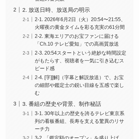
2. 放送日時、放送局の明示
2-1. 2026年6月2日（火）20:54〜21:55、
火曜夜の黄金タイムを彩る充実の61分間
2-2. 東海エリアのお宝ファンに届ける
「Ch.10 テレビ愛知」での高画質放送
2-3. 20:54スタートという絶妙な時間設定
がもたらす、視聴者を一気に引き込むス
ピード感
2-4. [字][解]（字幕と解説放送）で、お宝
の細部や鑑定士の鋭い目線を五感で楽し
む
3. 番組の歴史や背景、制作秘話
3-1. 30年以上の歴史を誇るテレビ東京系
列の看板番組、長寿を支える驚異のリサ
ーチ力
3-2. 「鑑定額のオープン」を盛り上げ