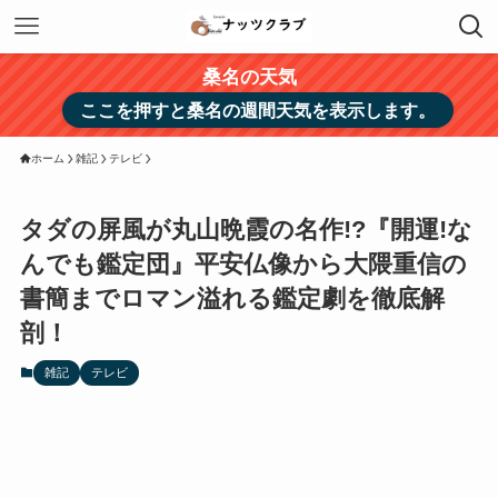
桑名の天気
ここを押すと桑名の週間天気を表示します。
ホーム
雑記
テレビ
タダの屏風が丸山晩霞の名作!?『開運!な
んでも鑑定団』平安仏像から大隈重信の
書簡までロマン溢れる鑑定劇を徹底解
剖！
雑記
テレビ