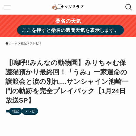
桑名の天気
ここを押すと桑名の週間天気を表示します。
ホーム
雑記
テレビ
【嗚呼!!みんなの動物園】みりちゃむ保
護猫預かり最終回！「うみ」一家運命の
譲渡会と涙の別れ…サンシャイン池崎一
門の軌跡を完全プレイバック【1月24日
放送SP】
雑記
テレビ