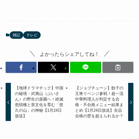
雑記
テレビ
よかったらシェアしてね！
【地球ドラマチック】中国
【ジョブチューン】餃子の
の秘境・武夷山（ぶいさ
王将リベンジ参戦！超一流
ん）の野生の楽園へ！絶滅
中華料理人が判定する合
危惧種と茶文化を育む「悠
格・不合格メニュー結果ま
久の山」の神秘【1月24日
とめ【1月24日放送】全品
放送】
合格の壁を超えられるか？