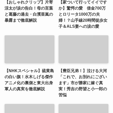
【おしゃれクリップ】片寄
【家ついて行ってイイです
涼太が涙の告白！母の言葉
か】驚愕の愛 借金700万
と葛藤の過去・白濱亜嵐の
とロリータ1000万の夫
暴露まで徹底解説
婦！？山手線20時間徒歩女
子＆ALS妻への涙の愛
【NHKスペシャル】硫黄島
【豊臣兄弟！】泣ける大河
の白い旗！水木しげる傑作
「これで、お別れにござい
アニメ化の裏側と東大出身
ます」市が勝家に嫁ぐ真
軍人の真実を徹底解説
実！秀吉の野望と小一郎の
苦悩